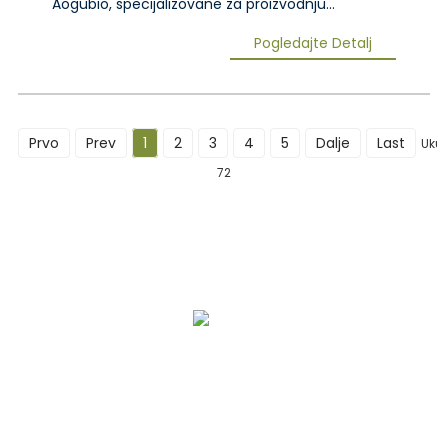
Aogubio, specijalizovane za proizvodnju...
Pogledajte Detalj
Prvo
Prev
1
2
3
4
5
Dalje
Last
Uku
72
Naša Priča
OEM Usluge
Servis Nakon Prodaje
Osiguranje Kvaliteta I Sigurnost