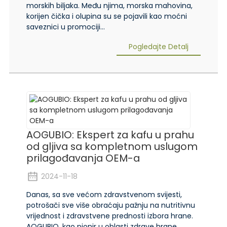
morskih biljaka. Među njima, morska mahovina,
korijen čička i olupina su se pojavili kao moćni
saveznici u promociji...
Pogledajte Detalj
AOGUBIO: Ekspert za kafu u prahu
od gljiva sa kompletnom uslugom
prilagođavanja OEM-a
2024-11-18
Danas, sa sve većom zdravstvenom svijesti,
potrošači sve više obraćaju pažnju na nutritivnu
vrijednost i zdravstvene prednosti izbora hrane.
AOGUBIO, kao pionir u oblasti zdrave hrane,