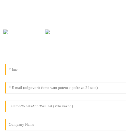
0086-18091843361
info@aogubio.com