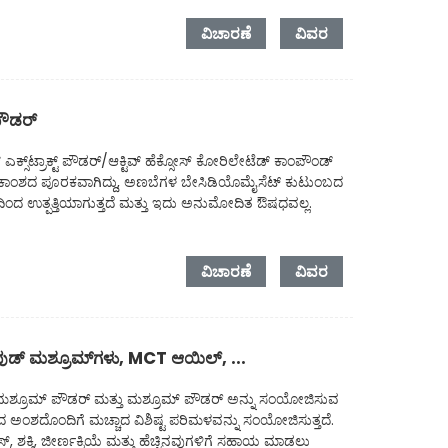
ವಿಚಾರಣೆ
ವಿವರ
ಪೌಡರ್
ಸ್‌ಟ್ರಾಕ್ಟ್ ಪೌಡರ್/ಆಕ್ಟಿವ್ ಹೆಕ್ಸೋಸ್ ಕೋರಿಲೇಟೆಡ್ ಕಾಂಪೌಂಡ್
್ಟಿಕಾಂಶದ ಪೂರಕವಾಗಿದ್ದು, ಅಣಬೆಗಳ ಬೇಸಿಡಿಯೊಮೈಸೆಟ್ ಕುಟುಂಬದ
ಂದ ಉತ್ಪತ್ತಿಯಾಗುತ್ತದೆ ಮತ್ತು ಇದು ಅನುಮೋದಿತ ಔಷಧವಲ್ಲ.
ವಿಚಾರಣೆ
ವಿವರ
ಡ್ ಮಶ್ರೂಮ್‌ಗಳು, MCT ಆಯಿಲ್, ...
 ಮಶ್ರೂಮ್ ಪೌಡರ್ ಮತ್ತು ಮಶ್ರೂಮ್ ಪೌಡರ್ ಅನ್ನು ಸಂಯೋಜಿಸುವ
 ಅಂಶದೊಂದಿಗೆ ಮಚ್ಚಾದ ವಿಶಿಷ್ಟ ಪರಿಮಳವನ್ನು ಸಂಯೋಜಿಸುತ್ತದೆ.
ಶಕ್ತಿ, ಜೀರ್ಣಕ್ರಿಯೆ ಮತ್ತು ಹೆಚ್ಚಿನವುಗಳಿಗೆ ಸಹಾಯ ಮಾಡಲು