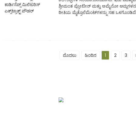
ಶ್ರೀಮಂತ ಪ್ರೋಟೀನ್ ಮತ್ತು ಅಮೈನೋ ಆಮ್ಲಗಳನ್
ರೀತಿಯ ಮೈಕ್ರೊಲೆಮೆಂಟ್‌ಗಳನ್ನು ಸಹ ಒಳಗೊಂಡಿದೆ
ಮೊದಲು
ಹಿಂದಿನ
1
2
3
ಮಾರಾಟದ ನಂತರದ ಸೇವೆ
ಗುಣಮಟ್ಟದ ಭರವಸೆ ಮತ್ತು