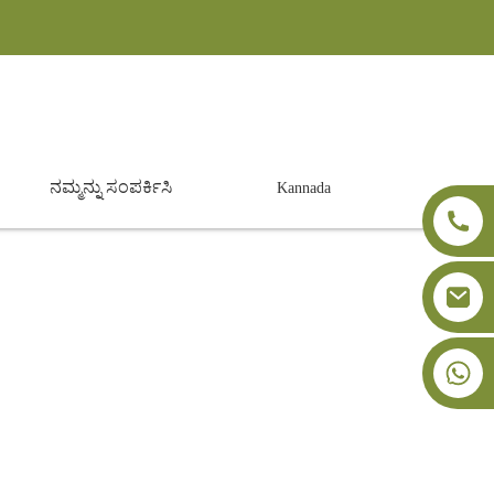
ನಮ್ಮನ್ನು ಸಂಪರ್ಕಿಸಿ
Kannada
+86-18091843361