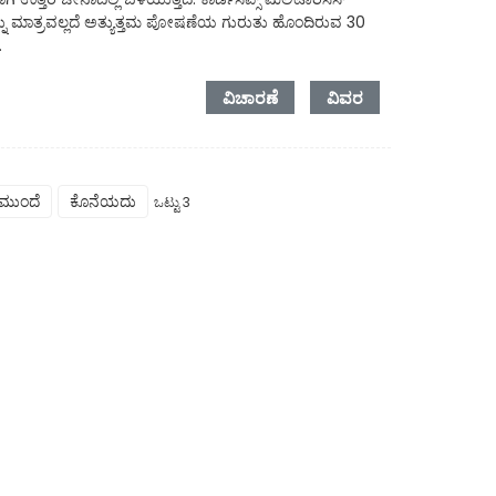
ನು ಮಾತ್ರವಲ್ಲದೆ ಅತ್ಯುತ್ತಮ ಪೋಷಣೆಯ ಗುರುತು ಹೊಂದಿರುವ 30
.
ವಿಚಾರಣೆ
ವಿವರ
ಮುಂದೆ
ಕೊನೆಯದು
ಒಟ್ಟು 3
 ಸುರಕ್ಷತೆ
ನಮ್ಮನ್ನು ಸಂಪರ್ಕಿಸಿ