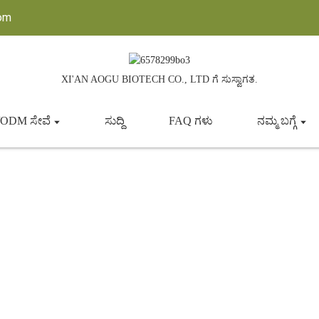
com
XI'AN AOGU BIOTECH CO., LTD ಗೆ ಸುಸ್ವಾಗತ.
ODM ಸೇವೆ
ಸುದ್ದಿ
FAQ ಗಳು
ನಮ್ಮ ಬಗ್ಗೆ
ಸಾವಯವ ಮಶ್ರೂಮ್ ಸಾರ ಪುಡಿ
ಮನೆ
ಉತ್ಪನ್ನಗಳು
ಸಾವಯವ ಮಶ್ರೂಮ್ ಸಾರ ಪುಡಿ