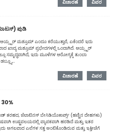
ವಿಚಾರಣೆ
ವಿವರ
ಿಯಾಟಸ್) ಪುಡಿ
ನು ಆಯ್ಸ್ಟರ್ ಮಶ್ರೂಮ್ ಎಂದೂ ಕರೆಯುತ್ತಾರೆ, ಏಕೆಂದರೆ ಇದು
ಾದ ಖಾದ್ಯ ಮಶ್ರೂಮ್ ಪ್ರಭೇದಗಳಲ್ಲಿ ಒಂದಾಗಿದೆ. ಆಯ್ಸ್ಟರ್
್ಲೂ ಸಮೃದ್ಧವಾಗಿದೆ, ಇದು ಮೂಳೆಗಳ ಆರೋಗ್ಯಕ್ಕೆ ತುಂಬಾ
ಬ್ಲ್ಯೂ...
ವಿಚಾರಣೆ
ವಿವರ
ಾರ 30%
ಫ್ರಾಂಡ್ ತರಹದ, ಜೆಲಾಟಿನಸ್ ಬೇಸಿಡಿಯೊಕಾರ್ಪ್ಸ್ (ಹಣ್ಣಿನ ದೇಹಗಳು)
ಶೇಷವಾಗಿ ಉಷ್ಣವಲಯದಲ್ಲಿ ವ್ಯಾಪಕವಾಗಿ ಹರಡಿದೆ ಮತ್ತು ಇತರ
 ಇದು ಅಗಲವಾದ ಎಲೆಗಳ ಸತ್ತ ಅಂಟಿಕೊಂಡಿರುವ ಮತ್ತು ಇತ್ತೀಚೆಗೆ