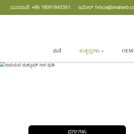
ದೂರವಾಣಿ: +86 18091843361
ಇಮೇಲ್: felicia@imaherb.
ಮನೆ
ಉತ್ಪನ್ನಗಳು
OEM/
ವರ್ಗಗಳು