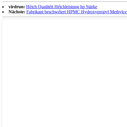
virdrun:
Héich Qualitéit Héichleistung hp Stärke
Nächste:
Fabrikant beschwéiert HPMC Hydroxypropyl Methylcel