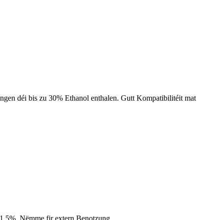
gen déi bis zu 30% Ethanol enthalen. Gutt Kompatibilitéit mat
,1-1,5%. Nëmme fir extern Benotzung.