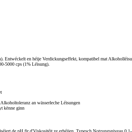
 Entwéckelt en héije Verdickungseffekt, kompatibel mat Alkoholléisun
3000-5000 cps (1% Léisung).
t
an Alkoholtoleranz an wässerleche Léisungen
yt kënne ginn
iséiert de pH fir d'Viskositéit ze erhéijen. Typesch Notzungsniveau 0