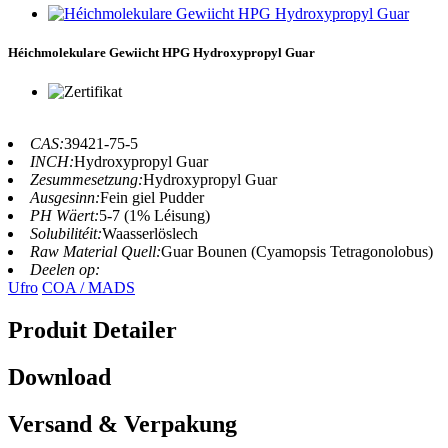
Héichmolekulare Gewiicht HPG Hydroxypropyl Guar
CAS:
39421-75-5
INCH:
Hydroxypropyl Guar
Zesummesetzung:
Hydroxypropyl Guar
Ausgesinn:
Fein giel Pudder
PH Wäert:
5-7 (1% Léisung)
Solubilitéit:
Waasserlöslech
Raw Material Quell:
Guar Bounen (Cyamopsis Tetragonolobus)
Deelen op:
Ufro
COA / MADS
Produit Detailer
Download
Versand & Verpakung