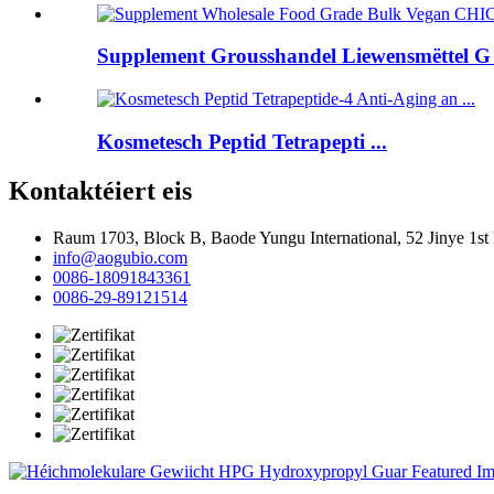
Supplement Grousshandel Liewensmëttel G .
Kosmetesch Peptid Tetrapepti ...
Kontaktéiert eis
Raum 1703, Block B, Baode Yungu International, 52 Jinye 1s
info@aogubio.com
0086-18091843361
0086-29-89121514