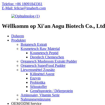
Telefon: +86 18091843361
E-Mail: felicia@imaherb.com
Wëllkomm op Xi'an Aogu Biotech Co., Ltd
Doheem
Produkter
Botanesch Extrait
Kosmetesch Raw Material
Kosmetesch Peptid
Deeglech Chemeschen
Organesch Mushroom Extrakt Pudder
Organesch SuperFood Pudder
Liewensmëttel Zousätz
Killmëttel Agent
Enzym
Probiotika
Séissstoffer
Geméisprotein / Déierprotein
Aminosaier, Vitamin Serie
Nahrungsergänzung
OEM/ODM Service