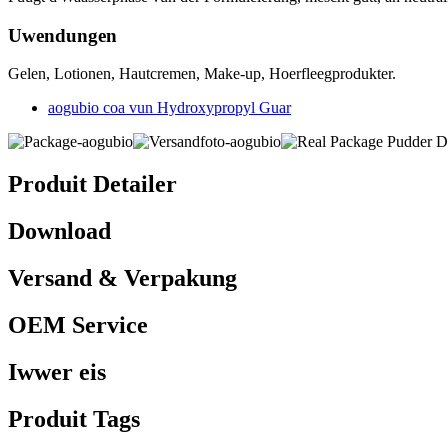
Uwendungen
Gelen, Lotionen, Hautcremen, Make-up, Hoerfleegprodukter.
aogubio coa vun Hydroxypropyl Guar
Produit Detailer
Download
Versand & Verpakung
OEM Service
Iwwer eis
Produit Tags