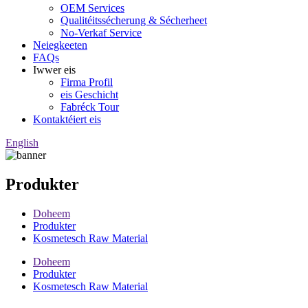
OEM Services
Qualitéitssécherung & Sécherheet
No-Verkaf Service
Neiegkeeten
FAQs
Iwwer eis
Firma Profil
eis Geschicht
Fabréck Tour
Kontaktéiert eis
English
Produkter
Doheem
Produkter
Kosmetesch Raw Material
Doheem
Produkter
Kosmetesch Raw Material