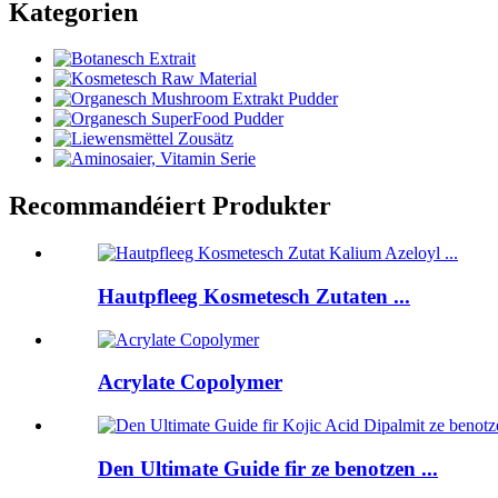
Kategorien
Recommandéiert Produkter
Hautpfleeg Kosmetesch Zutaten ...
Acrylate Copolymer
Den Ultimate Guide fir ze benotzen ...