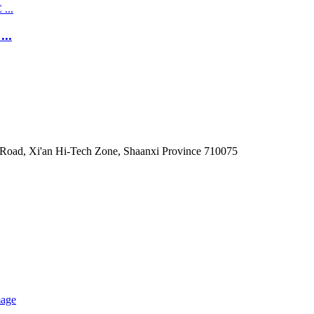
..
t Road, Xi'an Hi-Tech Zone, Shaanxi Province 710075