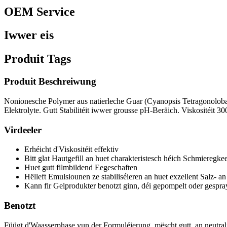
OEM Service
Iwwer eis
Produit Tags
Produit Beschreiwung
Nonionesche Polymer aus natierleche Guar (Cyanopsis Tetragonoloba).
Elektrolyte. Gutt Stabilitéit iwwer grousse pH-Beräich. Viskositéit 
Virdeeler
Erhéicht d'Viskositéit effektiv
Bitt glat Hautgefill an huet charakteristesch héich Schmieregkee
Huet gutt filmbildend Eegeschaften
Hëlleft Emulsiounen ze stabiliséieren an huet exzellent Salz- 
Kann fir Gelprodukter benotzt ginn, déi gepompelt oder gespra
Benotzt
Füügt d'Waasserphase vun der Formuléierung, mëscht gutt, an neutral