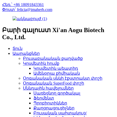
Հեռ.՝ +86 18091843361
Փոստ՝ felicia@imaherb.com
Բարի գալուստ Xi'an Aogu Biotech
Co., Ltd.
Տուն
Ապրանքներ
Բուսաբանական քաղվածք
Կոսմետիկ հումք
Կոսմետիկ պեպտիդ
Ամենօրյա քիմիական
Օրգանական սնկի էքստրակտ փոշի
Օրգանական SuperFood փոշի
Սննդային հավելումներ
Սառեցնող գործակալ
Ֆերմենտ
Պրոբիոտիկներ
Քաղցրացուցիչներ
Բուսական սպիտակուց/