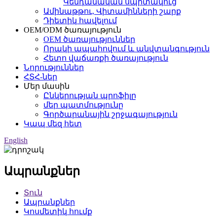
Կենդանական սպիտակուց
Ամինաթթու, Վիտամինների շարք
Դիետիկ հավելում
OEM/ODM ծառայություն
OEM ծառայություններ
Որակի ապահովում և անվտանգություն
Հետո վաճառքի ծառայություն
Նորություններ
ՀՏՀ-ներ
Մեր մասին
Ընկերության պրոֆիլը
մեր պատմությունը
Գործարանային շրջագայություն
Կապ մեզ հետ
English
Ապրանքներ
Տուն
Ապրանքներ
Կոսմետիկ հումք