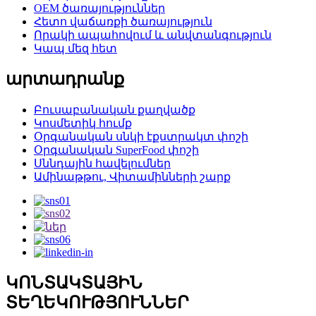
OEM ծառայություններ
Հետո վաճառքի ծառայություն
Որակի ապահովում և անվտանգություն
Կապ մեզ հետ
արտադրանք
Բուսաբանական քաղվածք
Կոսմետիկ հումք
Օրգանական սնկի էքստրակտ փոշի
Օրգանական SuperFood փոշի
Սննդային հավելումներ
Ամինաթթու, Վիտամինների շարք
ԿՈՆՏԱԿՏԱՅԻՆ
ՏԵՂԵԿՈՒԹՅՈՒՆՆԵՐ