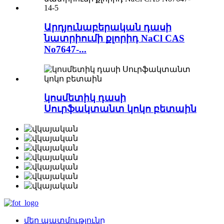
Արդյունաբերական դասի
նատրիումի քլորիդ NaCl CAS
No7647-...
կոսմետիկ դասի
Սուրֆակտանտ կոկո բետաին
մեր պատմությունը