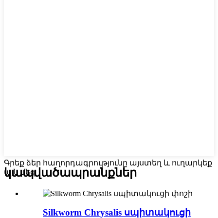
Գրեք ձեր հաղորդագրությունը այստեղ և ուղարկեք
կապված
ապրանքներ
այն մեզ
Silkworm Chrysalis սպիտակուցի