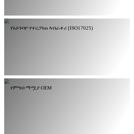
የአኦጉባዮ የተረጋገጠ ላብራቶሪ (ISO17025)
የምግብ ማሟያ OEM