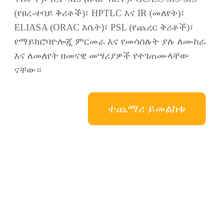
(የፀረ-ተባይ ቅሪቶች)፣ HPTLC እና IR (መለየት)፣
ELIASA (ORAC እሴት)፣ PSL (የጨረር ቅሪቶች)፣
የማይክሮባዮሎጂ ምርመራ እና የመሳሰሉት ያሉ ለሙከራ
እና ለመለየት ዘመናዊ መሣሪያዎች የተገጠሙላቸው
ናቸው።
ተጨማሪ ይመልከቱ
የዋጋ ዝርዝር ለማግኘት