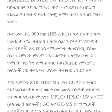
ባዮቴክ ኩባንያ ሊሚትድ. ዋና መሥሪያ ቤቱ በሺያን
ብሔራዊ ከፍተኛ የቴክኖሎጂ ልማት ዞን፣ ሻንክሲ ግዛት
ነው።
ኩባንያው ከ1,000 mu (165 ኤከር) በላይ ስፋት ያለው
የህብረት ሥራ ፋብሪካ ያለው ሲሆን የላቀ የማውጣት
መሳሪያዎች እና የበሰለ የማውጣት ቴክኖሎጂ ያለው
ሲሆን የምርት ምርምር እና ልማትን ለማረጋገጥ እና
የምርት ጥራትን ለማጠናከር ከዩኒቨርሲቲ የምርምር
ክፍሎች ጋር ቀጣይነት ያለው ትብብር ያደርጋል።
ምርቶቻችን እንደ TDS፣ MSDS፣ COA፣ ቅንብር፣
የኑትራሴዩቲካል ሉህ ወዘተ ባሉ ሙሉ ሰነዶች የተደገፉ
ናቸው። እንዲሁም እንደ UPLC፣ HPLC፣ UV እና TT
(ለአክቲቭ ክፍሎች) GC እና GC-MS (የሟሟዎች
ቅሪቶች)፣ ICP-MS (ከባድ ብረት)፣ GC/LC-MS-MS