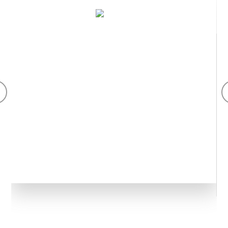
የእፅዋት ማውጣት
በፋርማሲዩቲካል፣ ኑትራሴዩቲካል፣ መጠጥ፣ የእንስሳት እና የኮስሞቲክስ
ኢንዱስትሪዎች ውስጥ ተተግብሯል። የቻይና ጂኤምፒ የእጽዋት
ተዋጽኦዎች እና አክቲቭ ንጥረ ነገሮች አምራች። የጥራት አስተዳደር
ስርዓት። የጥራት ቁጥጥር።