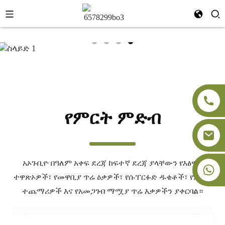
የምርት ምድብ
አኦጉቢዮ በዓለም አቀፍ ደረጃ ከፍተኛ ደረጃ ያላቸውን የእፅዋት
+86-18091843361
ተዋጽኦዎች፣ የመዋቢያ ጥሬ ዕቃዎች፣ የሱፐርፉድ ዱቄቶች፣ የምግብ
ተጨማሪዎች እና የአመጋገብ ማሟያ ጥሬ እቃዎችን ያቀርባል።