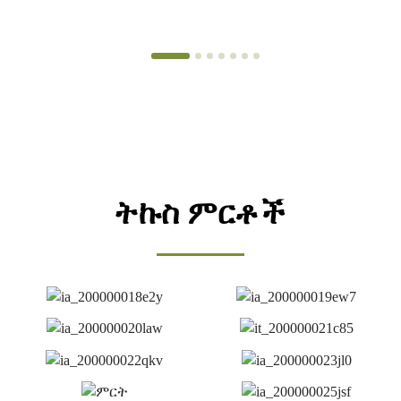
ትኩስ ምርቶች