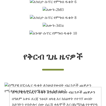
የቅርብ ጊዜ ዜናዎች
ሰማያዊ ስፒሩሊና ዱቄት ለንፁህ የውበት ብራንዶች ጨዋታን
የሚቀይር የተፈጥሮ ኮስሜቲክ ጥሬ እቃ ነው?
በዓለም አቀፍ ደረጃ ንፁህ፣ ዘላቂ እና ከእፅዋት የተገኘ ውበት
እድገትን ተከትሎ፣ ሰው ሰራሽ ቀለሞች እና በኬሚካል የተዋሃዱ