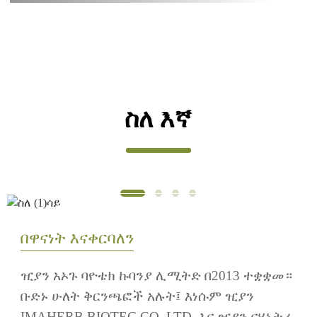
ስለ እኛ
በዋናነት እናቀርባለን
ዢያን አኦጉ ባዮቴክ ኩባንያ ሊሚትድ በ2013 ተቋቋመ።
ቡድኑ ሁለት ቅርንጫፎች አሉት፤ እነሱም ዢያን
IMAHERB BIOTEC CO. LTD. እና ዢያን ናሃኑትሪ