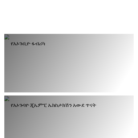
የአኦጉቢዮ ፋብሪካ
የአኦጉባዮ ጂኤምፒ ኤክስታክሽን አውደ ጥናት