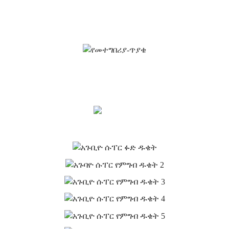
የሚደረግ ጥያቄ
ለደንበኞች ጥራት ያላቸውን ምርቶች ለማቅረብ እንጥራለን። መረጃ ይጠይቁ
ናሙና እና ጥቅስ፣ ያግኙን!
አሁን ይጠይቁ