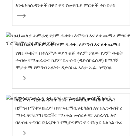
አንቲኦክሲዳንቶች በዋና ዋና የመዋቢያ ምርቶች ቀስ በቀስ
እየተወገዱ ነው፣ d...
ንፁህ መለያ ሐምራዊ የያም ዱቄት፡ ለምግብ እና ለተጨማሪ
ምግቦች ፕሪሚየም የተፈጥሮ ግብዓት
የዩቤ ዱቄት፣ በተለምዶ ወይንጠጅ ቀለም ያለው የያም ዱቄት
ተብሎ የሚጠራው፣ ከያም ቤተሰብ (ዲዮስኮሬሴዋ) ከሚገኝ
ሞቃታማ የምግብ አይነት ዲዮስኮሬ አላታ ኤል. ከሚባል
እምብርት የተሰራ ጥሩ ዱቄት ነው። ተፈጥሯዊ ንፁህ ምልክት
ያለው ፕላትፎርም ነው።...
ለጅምላ ማኒቶል ዱቄት ስንት የማመልከቻ መስኮች አሉ?
በምግብ ማቀነባበሪያ፣ በባዮፋርማሲዩቲካልስ እና በኢንዱስትሪ
ማኑፋክቸሪንግ ዘርፎች፣ ማኒቶል መሰረታዊ፣ አስፈላጊ እና
ባለብዙ ተግባር ባህሪያትን የሚያጣምር ዋና የስኳር አልኮል ጥሬ
እቃ ነው...