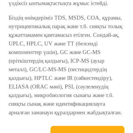
үздіксіз ынтымақтастықта жұмыс істейді.
Біздің өнімдеріміз TDS, MSDS, COA, құрамы,
нутрицевтикалық парақ және т.б. сияқты толық
құжаттамамен қамтамасыз етілген. Сондай-ақ,
UPLC, HPLC, UV және TT (белсенді
компоненттер үшін), GC және GC-MS
(еріткіштердің қалдығы), ICP-MS (ауыр
металл), GC/LC-MS-MS (пестицидтердің
қалдығы), HPTLC және IR (сәйкестендіру),
ELIASA (ORAC мәні), PSL (сәулеленудің
қалдығы), микробиология сынағы және т.б.
сияқты сынақ және идентификациялауға
арналған заманауи құралдармен жабдықталған.