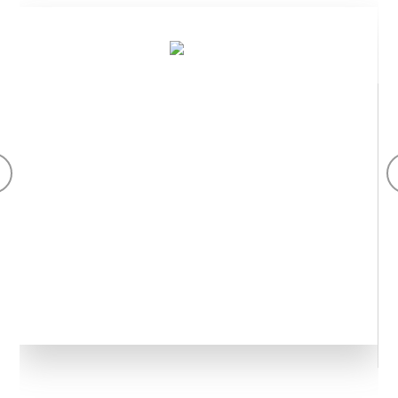
Ботаникалық сығынды
Фармацевтика, нутрицевтика, сусындар, ветеринария және
косметика салаларында қолданылады. Қытайда GMP өсімдік
сығындылары мен белсенді ингредиенттерін өндіруші. Сапа
менеджменті жүйесі. Сапаны бақылау.