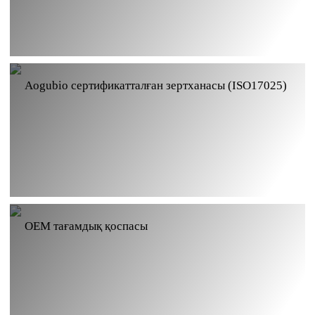
Aogubio сертификатталған зертханасы (ISO17025)
OEM тағамдық қоспасы