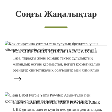
Соңғы Жаңалықтар
КӨК СПИРУЛИНА ҰНТАҒЫ ТАЗА СҰЛУЛЫҚ
БРЕНДТЕРІ ҮШІН ОЙЫНДЫ ӨЗГЕРТЕТІН
Таза, тұрақты және өсімдік тектес сұлулықтың
ТАБИҒИ КОСМЕТИКАЛЫҚ ШИКІЗАТ ПА?
жаһандық өсуіне қарамастан, негізгі косметикалық
брендтер синтетикалық бояғыштар мен химиялық
синтезделген антиоксиданттарды біртіндеп алып
тастауда...
CLEAN LABEL PURPLE YAMS POWDER: АЗЫҚ-
ТҮЛІК ПЕН ҚОСПАЛАРҒА АРНАЛҒАН
UBE ұнтағы, әдетте күлгін ямс ұнтағы деп аталады,
ПРЕМИУМ ТАБИҒИ ИНГРЕДИЕНТ