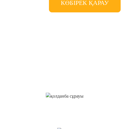
КӨБІРЕК ҚАРАУ
БАҒА ТІЗІМІНЕ СҰРАУ
САЛУ
Біз тұтынушыларға сапалы өнімдер ұсынуға тырысамыз.
Ақпарат үлгісін және бағаны сұраңыз, бізбен хабарласыңыз!