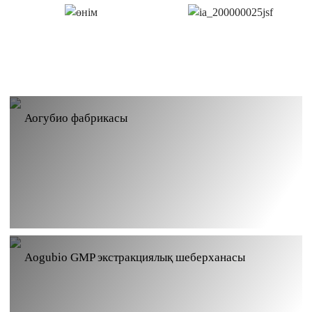
Аогубио фабрикасы
Aogubio GMP экстракциялық шеберханасы