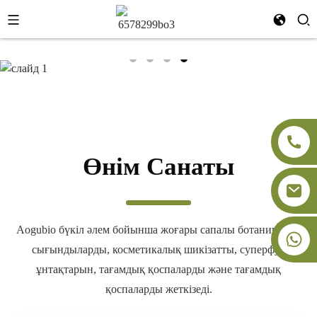
Өнім Санаты
Aogubio бүкіл әлем бойынша жоғары сапалы ботаникалық
+86-18091843361
сығындыларды, косметикалық шикізатты, суперфуд
ұнтақтарын, тағамдық қоспаларды және тағамдық
қоспаларды жеткізеді.