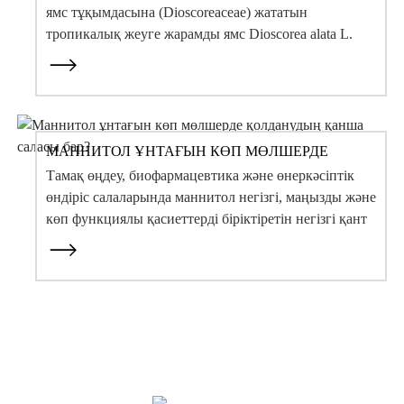
ямс тұқымдасына (Dioscoreaceae) жататын
тропикалық жеуге жарамды ямс Dioscorea alata L.
түйнектерінен жасалған ұсақ ұнтақ. Бұл табиғи таза
зат...
МАННИТОЛ ҰНТАҒЫН КӨП МӨЛШЕРДЕ
ҚОЛДАНУДЫҢ ҚАНША САЛАСЫ БАР?
Тамақ өңдеу, биофармацевтика және өнеркәсіптік
өндіріс салаларында маннитол негізгі, маңызды және
көп функциялы қасиеттерді біріктіретін негізгі қант
спирті шикізаты болып табылады...