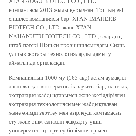
XI'AN AOGU BIOTECH CO., LTD.
компаниясы 2013 жылы құрылған. Топтың екі
еншілес компаниясы бар: XI'AN IMAHERB
BIOTECH CO., LTD. және XI'AN
NAHANUTRI BIOTECH CO., LTD., олардың
штаб-пәтері Шэньси провинциясындағы Сиань
ұлттық жоғары технологияларды дамыту
аймағында орналасқан.
Компанияның 1000 му (165 акр) астам аумақты
алып жатқан кооперативтік зауыты бар, ол озық
экстракция жабдықтарымен және жетілдірілген
экстракция технологиясымен жабдықталған
және өнімді зерттеу мен әзірлеуді қамтамасыз
ету және өнім сапасын жақсарту үшін
университеттің зерттеу бөлімшелерімен