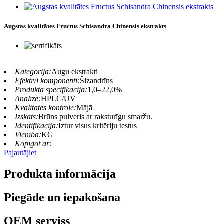
Augstas kvalitātes Fructus Schisandra Chinensis ekstrakts
Kategorija:
Augu ekstrakti
Efektīvi komponenti:
Šizandrīns
Produkta specifikācija:
1,0–22,0%
Analīze:
HPLC/UV
Kvalitātes kontrole:
Mājā
Izskats:
Brūns pulveris ar raksturīgu smaržu.
Identifikācija:
Iztur visus kritēriju testus
Vienība:
KG
Kopīgot ar:
Pajautājiet
Produkta informācija
Piegāde un iepakošana
OEM serviss