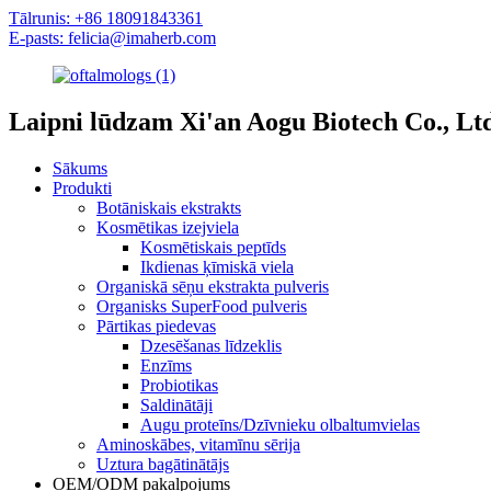
Tālrunis: +86 18091843361
E-pasts: felicia@imaherb.com
Laipni lūdzam Xi'an Aogu Biotech Co., Lt
Sākums
Produkti
Botāniskais ekstrakts
Kosmētikas izejviela
Kosmētiskais peptīds
Ikdienas ķīmiskā viela
Organiskā sēņu ekstrakta pulveris
Organisks SuperFood pulveris
Pārtikas piedevas
Dzesēšanas līdzeklis
Enzīms
Probiotikas
Saldinātāji
Augu proteīns/Dzīvnieku olbaltumvielas
Aminoskābes, vitamīnu sērija
Uztura bagātinātājs
OEM/ODM pakalpojums