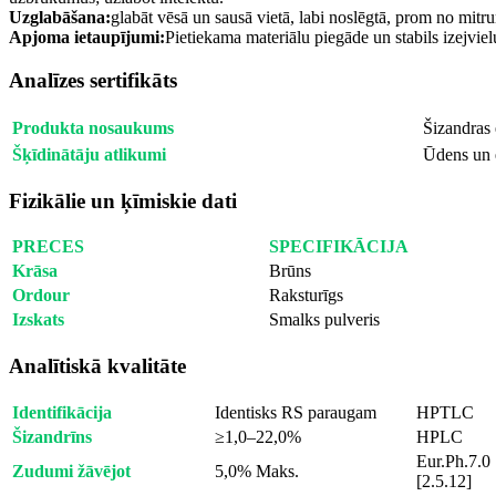
Uzglabāšana:
glabāt vēsā un sausā vietā, labi noslēgtā, prom no mitru
Apjoma ietaupījumi:
Pietiekama materiālu piegāde un stabils izejviel
Analīzes sertifikāts
Produkta nosaukums
Šizandras 
Šķīdinātāju atlikumi
Ūdens un 
Fizikālie un ķīmiskie dati
PRECES
SPECIFIKĀCIJA
Krāsa
Brūns
Ordour
Raksturīgs
Izskats
Smalks pulveris
Analītiskā kvalitāte
Identifikācija
Identisks RS paraugam
HPTLC
Šizandrīns
≥1,0–22,0%
HPLC
Eur.Ph.7.0
Zudumi žāvējot
5,0% Maks.
[2.5.12]