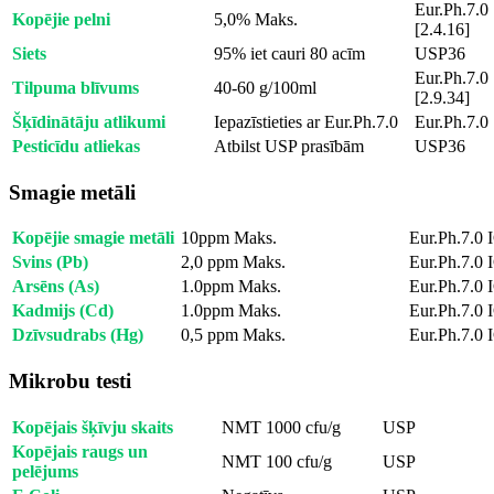
Eur.Ph.7.0
Kopējie pelni
5,0% Maks.
[2.4.16]
Siets
95% iet cauri 80 acīm
USP36
Eur.Ph.7.0
Tilpuma blīvums
40-60 g/100ml
[2.9.34]
Šķīdinātāju atlikumi
Iepazīstieties ar Eur.Ph.7.0
Eur.Ph.7.0
Pesticīdu atliekas
Atbilst USP prasībām
USP36
Smagie metāli
Kopējie smagie metāli
10ppm Maks.
Eur.Ph.7.0
Svins (Pb)
2,0 ppm Maks.
Eur.Ph.7.0
Arsēns (As)
1.0ppm Maks.
Eur.Ph.7.0
Kadmijs (Cd)
1.0ppm Maks.
Eur.Ph.7.0
Dzīvsudrabs (Hg)
0,5 ppm Maks.
Eur.Ph.7.0
Mikrobu testi
Kopējais šķīvju skaits
NMT 1000 cfu/g
USP
Kopējais raugs un
NMT 100 cfu/g
USP
pelējums