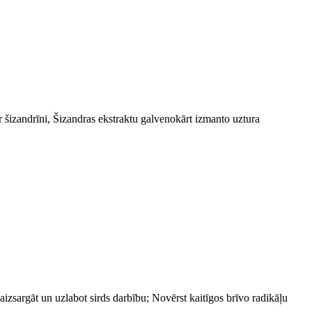
 ir šizandrīni, Šizandras ekstraktu galvenokārt izmanto uztura
aizsargāt un uzlabot sirds darbību; Novērst kaitīgos brīvo radikāļu