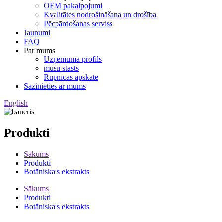
OEM pakalpojumi
Kvalitātes nodrošināšana un drošība
Pēcpārdošanas serviss
Jaunumi
FAQ
Par mums
Uzņēmuma profils
mūsu stāsts
Rūpnīcas apskate
Sazinieties ar mums
English
Produkti
Sākums
Produkti
Botāniskais ekstrakts
Sākums
Produkti
Botāniskais ekstrakts