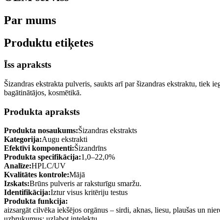
Par mums
Produktu etiķetes
Īss apraksts
Šizandras ekstrakta pulveris, saukts arī par šizandras ekstraktu, tiek i
bagātinātājos, kosmētikā.
Produkta apraksts
Produkta nosaukums:
Šizandras ekstrakts
Kategorija:
Augu ekstrakti
Efektīvi komponenti:
Šizandrīns
Produkta specifikācija:
1,0–22,0%
Analīze:
HPLC/UV
Kvalitātes kontrole:
Mājā
Izskats:
Brūns pulveris ar raksturīgu smaržu.
Identifikācija:
Iztur visus kritēriju testus
Produkta funkcija:
aizsargāt cilvēka iekšējos orgānus – sirdi, aknas, liesu, plaušas un ni
uzbrukumus; uzlabot intelektu.