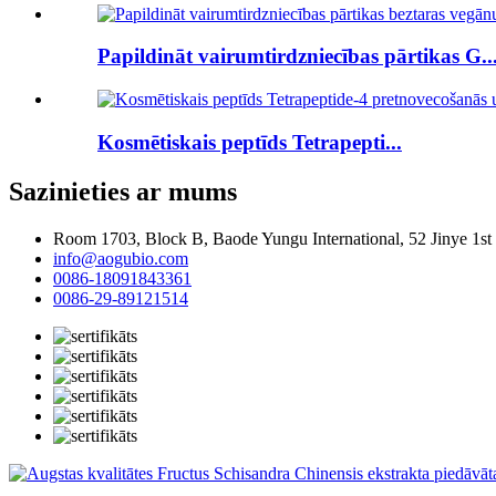
Papildināt vairumtirdzniecības pārtikas G..
Kosmētiskais peptīds Tetrapepti...
Sazinieties ar mums
Room 1703, Block B, Baode Yungu International, 52 Jinye 1s
info@aogubio.com
0086-18091843361
0086-29-89121514