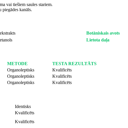
ma vai tiešiem saules stariem.
u piegādes kanāls.
ekstrakts
Botāniskais avots
etanols
Lietota daļa
METODE
TESTA REZULTĀTS
Organoleptisks
Kvalificēts
Organoleptisks
Kvalificēts
Organoleptisks
Kvalificēts
Identisks
Kvalificēts
Kvalificēts