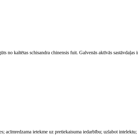
egūts no kaltētas schisandra chinensis fuit. Galvenās aktīvās sastāvdaļas
eres; acīmredzama ietekme uz pretiekaisuma iedarbību; uzlabot intelektu; 