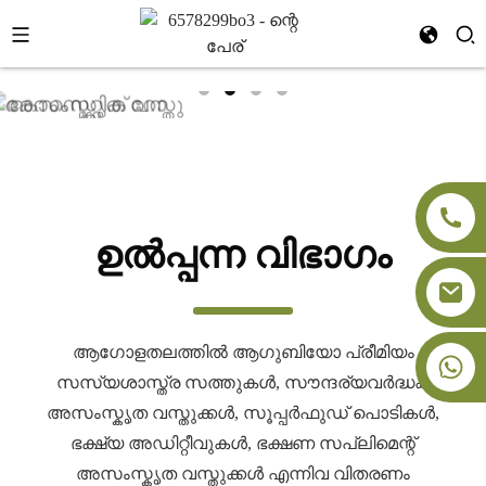
ഉൽപ്പന്ന വിഭാഗം
ആഗോളതലത്തിൽ ആഗുബിയോ പ്രീമിയം
+86-18091843361
സസ്യശാസ്ത്ര സത്തുകൾ, സൗന്ദര്യവർദ്ധക
അസംസ്കൃത വസ്തുക്കൾ, സൂപ്പർഫുഡ് പൊടികൾ,
ഭക്ഷ്യ അഡിറ്റീവുകൾ, ഭക്ഷണ സപ്ലിമെന്റ്
അസംസ്കൃത വസ്തുക്കൾ എന്നിവ വിതരണം