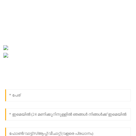
ദയവായി നിങ്ങളുടെ ഇമെയിൽ ഞങ്ങൾക്ക് അയയ്ക്കുക,
ഞങ്ങൾ 24 മണിക്കൂറിനുള്ളിൽ ബന്ധപ്പെടും.
0086-18091843361
info@aogubio.com