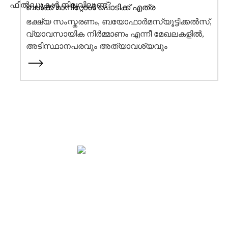
ലേബൽ പ്ലാ...
ബൾക്ക് മാനിറ്റോൾ പൊടിക്ക് എത്ര
ആപ്ലിക്കേഷൻ ഫീൽഡുകൾ നിലവിലുണ്ട്?
ഭക്ഷ്യ സംസ്കരണം, ബയോഫാർമസ്യൂട്ടിക്കൽസ്,
വ്യാവസായിക നിർമ്മാണം എന്നീ മേഖലകളിൽ,
അടിസ്ഥാനപരവും അത്യാവശ്യവും
മൾട്ടിഫങ്ഷണൽ ഗുണങ്ങളും സംയോജിപ്പിക്കുന്ന
ഒരു പ്രധാന പഞ്ചസാര ആൽക്കഹോൾ
അസംസ്കൃത വസ്തുവാണ് മാനിറ്റോൾ...
നമ്മുടെ കഥ
OEM സേവനങ്ങൾ
വിൽപ്പനാനന്തര സേവനം
ഗുണനിലവാര ഉറപ്പും സുരക്ഷയും
ഞങ്ങളെ സമീപിക്കുക