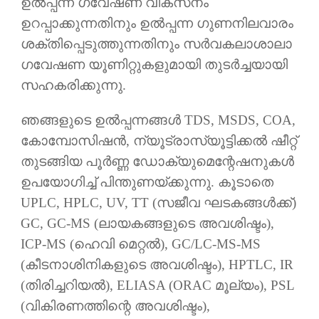
ഉൽപ്പന്ന ഗവേഷണ വികസനം
ഉറപ്പാക്കുന്നതിനും ഉൽപ്പന്ന ഗുണനിലവാരം
ശക്തിപ്പെടുത്തുന്നതിനും സർവകലാശാലാ
ഗവേഷണ യൂണിറ്റുകളുമായി തുടർച്ചയായി
സഹകരിക്കുന്നു.
ഞങ്ങളുടെ ഉൽപ്പന്നങ്ങൾ TDS, MSDS, COA,
കോമ്പോസിഷൻ, ന്യൂട്രാസ്യൂട്ടിക്കൽ ഷീറ്റ്
തുടങ്ങിയ പൂർണ്ണ ഡോക്യുമെന്റേഷനുകൾ
ഉപയോഗിച്ച് പിന്തുണയ്ക്കുന്നു. കൂടാതെ
UPLC, HPLC, UV, TT (സജീവ ഘടകങ്ങൾക്ക്)
GC, GC-MS (ലായകങ്ങളുടെ അവശിഷ്ടം),
ICP-MS (ഹെവി മെറ്റൽ), GC/LC-MS-MS
(കീടനാശിനികളുടെ അവശിഷ്ടം), HPTLC, IR
(തിരിച്ചറിയൽ), ELIASA (ORAC മൂല്യം), PSL
(വികിരണത്തിന്റെ അവശിഷ്ടം),