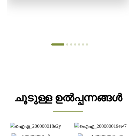
ചൂടുള്ള ഉൽപ്പന്നങ്ങൾ