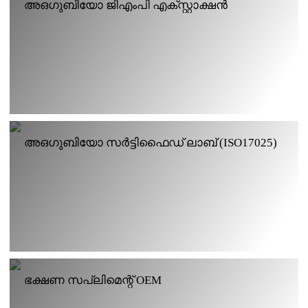
അഒഗുബിയോ ജിഎംപി എക്സ്റ്റാക്ഷൻ
വർക്ക്ഷോപ്പ്
അഒഗുബിയോ സർട്ടിഫൈഡ് ലാബ് (ISO17025)
ഭക്ഷണ സപ്ലിമെന്റ് OEM