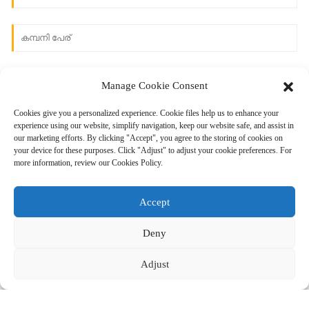
Manage Cookie Consent
Cookies give you a personalized experience. Cookie files help us to enhance your
experience using our website, simplify navigation, keep our website safe, and assist in
our marketing efforts. By clicking "Accept", you agree to the storing of cookies on
your device for these purposes. Click "Adjust" to adjust your cookie preferences. For
more information, review our Cookies Policy.
അയയ്‌ക്കുക
Accept
Deny
Adjust
© പകർപ്പവകാശം - 2010-2024 : എല്ലാ അവകാശങ്ങളും നിക്ഷിപ്തം.
-
സൈറ്റ്മാപ്പ്
Resource