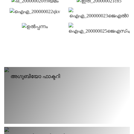
അഗുബിയോ ഫാക്ടറി