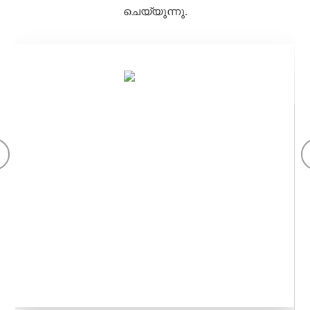
ചെയ്യുന്നു.
സസ്യ സത്ത്
ഔഷധ, ന്യൂട്രാസ്യൂട്ടിക്കൽ, പാനീയങ്ങൾ, വെറ്ററിനറി,
സൗന്ദര്യവർദ്ധക വ്യവസായങ്ങളിൽ പ്രയോഗിക്കുന്നു.
സസ്യ സത്തുകളുടെയും സജീവ ചേരുവകളുടെയും
ചൈനയിലെ ജിഎംപി നിർമ്മാതാവ്. ഗുണനിലവാര
മാനേജ്മെന്റ് സിസ്റ്റം. ഗുണനിലവാര നിയന്ത്രണം.