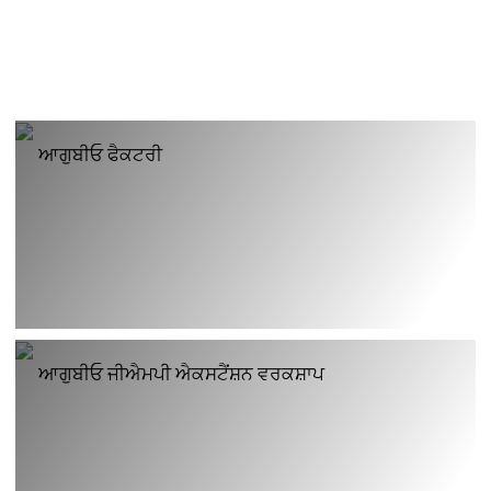
ਆਗੁਬੀਓ ਫੈਕਟਰੀ
ਆਗੁਬੀਓ ਜੀਐਮਪੀ ਐਕਸਟੈਂਸ਼ਨ ਵਰਕਸ਼ਾਪ