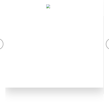
ਬੋਟੈਨੀਕਲ ਐਬਸਟਰੈਕਟ
ਫਾਰਮਾਸਿਊਟੀਕਲ, ਨਿਊਟਰਾਸਿਊਟੀਕਲ, ਪੀਣ ਵਾਲੇ ਪਦਾਰਥ, ਵੈਟਰਨਰੀ
ਅਤੇ ਕਾਸਮੈਟਿਕ ਉਦਯੋਗਾਂ ਵਿੱਚ ਲਾਗੂ। ਚੀਨ ਬੋਟੈਨੀਕਲ ਐਬਸਟਰੈਕਟ ਅਤੇ
ਕਿਰਿਆਸ਼ੀਲ ਸਮੱਗਰੀ ਦਾ GMP ਨਿਰਮਾਤਾ। ਗੁਣਵੱਤਾ ਪ੍ਰਬੰਧਨ ਪ੍ਰਣਾਲੀ।
ਗੁਣਵੱਤਾ ਨਿਯੰਤਰਣ।