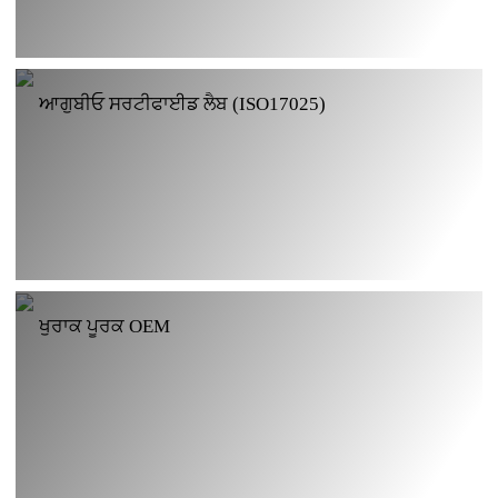
ਆਗੁਬੀਓ ਸਰਟੀਫਾਈਡ ਲੈਬ (ISO17025)
ਖੁਰਾਕ ਪੂਰਕ OEM