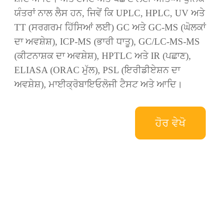
ਯੰਤਰਾਂ ਨਾਲ ਲੈਸ ਹਨ, ਜਿਵੇਂ ਕਿ UPLC, HPLC, UV ਅਤੇ
TT (ਸਰਗਰਮ ਹਿੱਸਿਆਂ ਲਈ) GC ਅਤੇ GC-MS (ਘੋਲਕਾਂ
ਦਾ ਅਵਸ਼ੇਸ਼), ICP-MS (ਭਾਰੀ ਧਾਤੂ), GC/LC-MS-MS
(ਕੀਟਨਾਸ਼ਕ ਦਾ ਅਵਸ਼ੇਸ਼), HPTLC ਅਤੇ IR (ਪਛਾਣ),
ELIASA (ORAC ਮੁੱਲ), PSL (ਇਰੀਡੀਏਸ਼ਨ ਦਾ
ਅਵਸ਼ੇਸ਼), ਮਾਈਕ੍ਰੋਬਾਇਓਲੋਜੀ ਟੈਸਟ ਅਤੇ ਆਦਿ।
ਹੋਰ ਵੇਖੋ