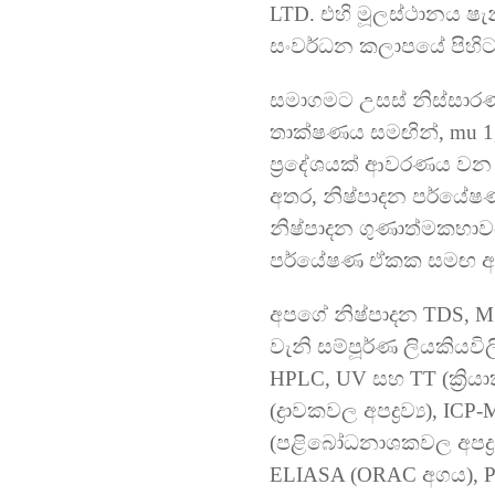
LTD. එහි මූලස්ථානය ෂැන
සංවර්ධන කලාපයේ පිහිට
සමාගමට උසස් නිස්සා
තාක්ෂණය සමඟින්, mu 1,
ප්‍රදේශයක් ආවරණය වන ප
අතර, නිෂ්පාදන පර්යේ
නිෂ්පාදන ගුණාත්මකභාවය 
පර්යේෂණ ඒකක සමඟ අ
අපගේ නිෂ්පාදන TDS, MS
වැනි සම්පූර්ණ ලියකියව
HPLC, UV සහ TT (ක්‍රි
(ද්‍රාවකවල අපද්‍රව්‍ය),
(පළිබෝධනාශකවල අපද්‍රව
ELIASA (ORAC අගය), PSL (වි