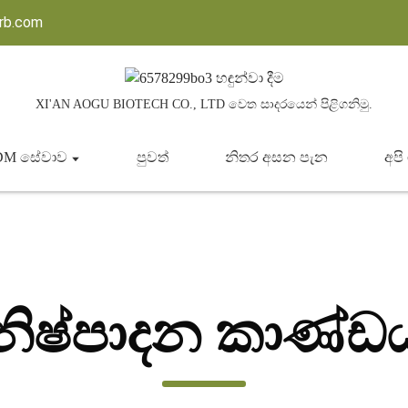
herb.com
XI'AN AOGU BIOTECH CO., LTD වෙත සාදරයෙන් පිළිගනිමු.
DM සේවාව
පුවත්
නිතර අසන පැන
අපි
නිෂ්පාදන කාණ්ඩ