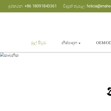
දුරකථන: +86 18091843361
විද්‍යුත් තැපෑල: felicia@ima
මුල් පිටුව
නිෂ්පාදන
OEM/O