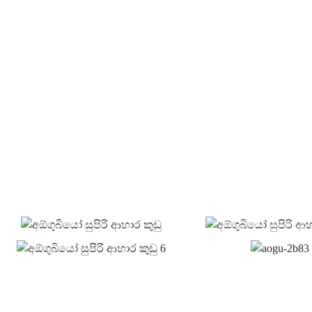
අපි පාරිභෝගි