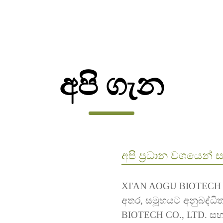
අපි ගැන
අපි ප්‍රධාන වශයෙන්
XI'AN AOGU BIOTECH C
අතර, සමූහයට අනුබද්ධි
BIOTECH CO., LTD. ස