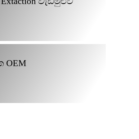
Extaction වැඩමුළුව
ක OEM