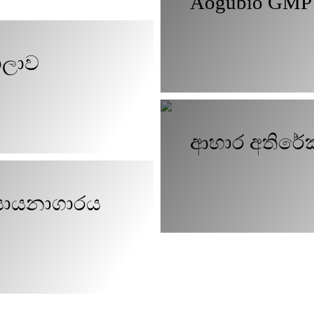
Aogubio GMP 
ාලාව
ආහාර අතිරේ
සායනාගාරය