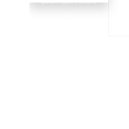
ක්‍රියාකාරී අමුද්‍රව්‍ය නිෂ්පාදනය
කරන චීන GMP. තත්ත්ව
කළමනාකරණ පද්ධතිය. තත්ත්ව
පාලනය.