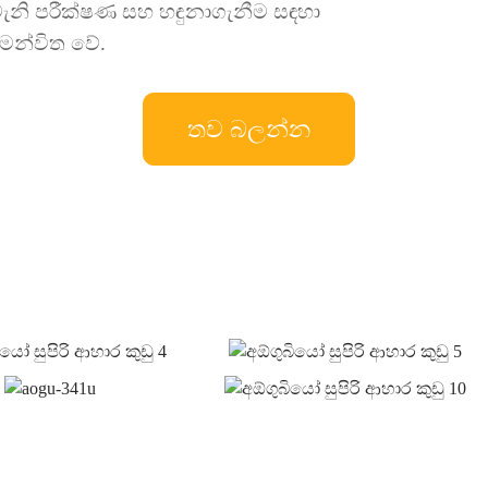
ැනි පරීක්ෂණ සහ හඳුනාගැනීම සඳහා
මන්විත වේ.
තව බලන්න
ම
ම්පල සහ උපුටා