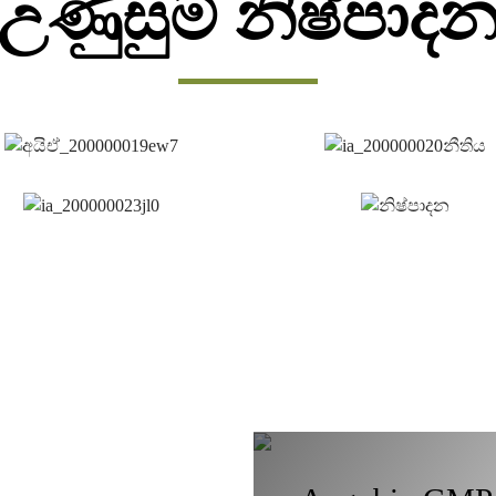
උණුසුම් නිෂ්පාද