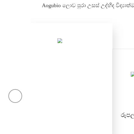
Aogubio ලොව පුරා උසස් උද්භිද විද්‍යාත්
උද්භිද විද්‍යාත්මක
සාරය
ඖෂධ, පෝෂණ, පාන වර්ග, පශු
රූපලා
වෛද්‍ය සහ රූපලාවන්‍ය
කර්මාන්තවල යොදනු ලැබේ.
උද්භිද විද්‍යාත්මක සාරය සහ