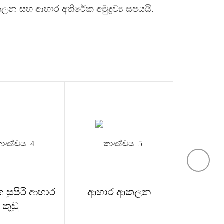
 ආකලන සහ ආහාර අතිරේක අමුද්‍රව්‍ය සපයයි.
 සුපිරි ආහාර
ආහාර ආකලන
ඇමයින
කුඩු
විටමි