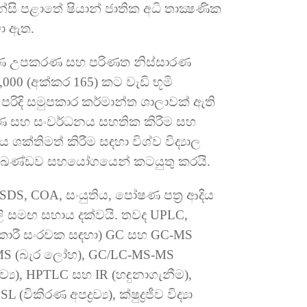
්සි පළාතේ ෂියාන් ජාතික අධි තාක්‍ෂණික
ා ඇත.
රණ උපකරණ සහ පරිණත නිස්සාරණ
000 (අක්කර 165) කට වැඩි භූමි
රිදි සමුපකාර කර්මාන්ත ශාලාවක් ඇති
ෂණ සහ සංවර්ධනය සහතික කිරීම සහ
ශක්තිමත් කිරීම සඳහා විශ්ව විද්‍යාල
ඛණ්ඩව සහයෝගයෙන් කටයුතු කරයි.
DS, COA, සංයුතිය, පෝෂණ පත්‍ර ආදිය
ිලි සමඟ සහාය දක්වයි. තවද UPLC,
යාකාරී සංරචක සඳහා) GC සහ GC-MS
 ICP-MS (බැර ලෝහ), GC/LC-MS-MS
්‍ය), HPTLC සහ IR (හඳුනාගැනීම),
කිරණ අපද්‍රව්‍ය), ක්ෂුද්‍රජීව විද්‍යා