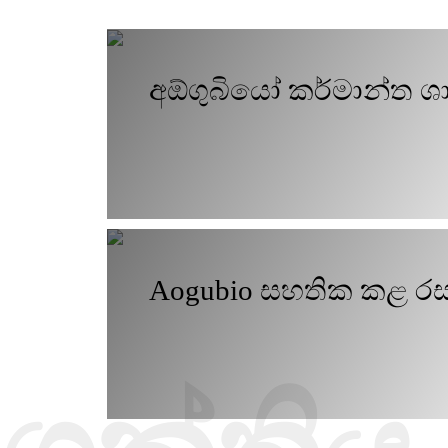
අඕගුබියෝ කර්මාන්ත ශ
Aogubio සහතික කළ ර
(ISO17025)