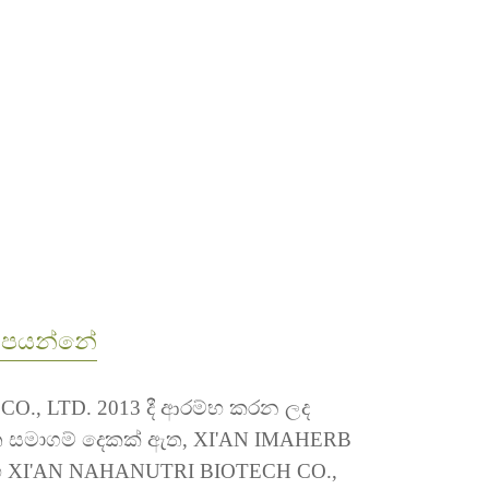
 සපයන්නේ
O., LTD. 2013 දී ආරම්භ කරන ලද
ත සමාගම් දෙකක් ඇත, XI'AN IMAHERB
හ XI'AN NAHANUTRI BIOTECH CO.,