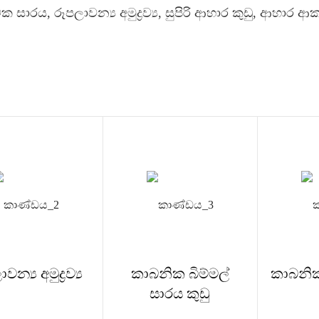
මක සාරය, රූපලාවන්‍ය අමුද්‍රව්‍ය, සුපිරි ආහාර කුඩු, ආහාර
වන්‍ය අමුද්‍රව්‍ය
කාබනික බිම්මල්
කාබනික
සාරය කුඩු