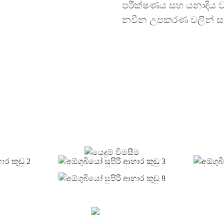
පරීක්ෂණය සහ යනාදිය ව
නවීන උපකරණ වලින් ස
මිල ලැයිස්තුව සඳහා විමසී
කයින්ට ගුණාත්මක නිෂ්පාදන ලබා දීමට උත්සාහ කරමු.තොරතුරු සා
දැක්වීම් ඉල්ලන්න, අප අමතන්න!
දැන් විමසන්න