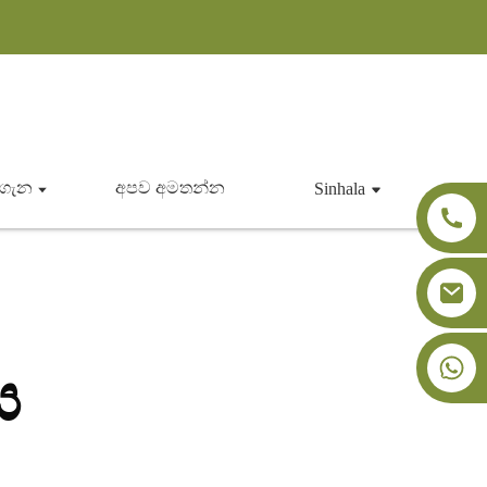
 ගැන
අපව අමතන්න
Sinhala
+86-18091843361
ය