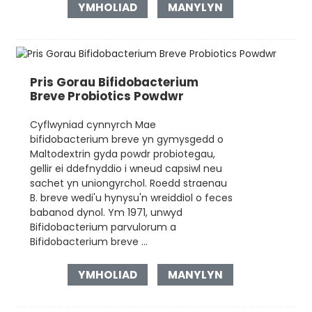
YMHOLIAD
MANYLYN
Pris Gorau Bifidobacterium
Breve Probiotics Powdwr
Cyflwyniad cynnyrch Mae
bifidobacterium breve yn gymysgedd o
Maltodextrin gyda powdr probiotegau,
gellir ei ddefnyddio i wneud capsiwl neu
sachet yn uniongyrchol. Roedd straenau
B. breve wedi'u hynysu'n wreiddiol o feces
babanod dynol. Ym 1971, unwyd
Bifidobacterium parvulorum a
Bifidobacterium breve ...
YMHOLIAD
MANYLYN