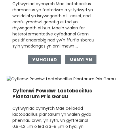
Cyflwyniad cynnyrch Mae lactobacillus
rhamnosus yn facteriwm a ystyriwyd yn
wreiddiol yn isrywogaeth o L. casei, ond
canfu ymchwil genetig ei fod yn
rhywogaeth ei hun. Mae'n wialen fer
heterofermentative cyfadranol Gram-
positif anaerobig nad yw'n ffurfio sborau
sy'n ymddangos yn aml mewn ...
YMHOLIAD
MANYLYN
Cyflenwi Powdwr Lactobacillus
Plantarum Pris Gorau
Cyflwyniad cynnyrch Mae celloedd
lactobacillus plantarum yn wialen gyda
phennau crwn, yn syth, yn gyffredinol
0.9–1.2 μm o led a 3–8 μm o hyd, yn