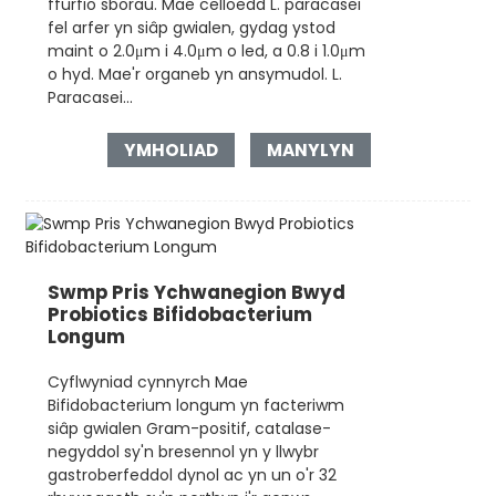
ffurfio sborau. Mae celloedd L. paracasei
fel arfer yn siâp gwialen, gydag ystod
maint o 2.0μm i 4.0μm o led, a 0.8 i 1.0μm
o hyd. Mae'r organeb yn ansymudol. L.
Paracasei...
YMHOLIAD
MANYLYN
Swmp Pris Ychwanegion Bwyd
Probiotics Bifidobacterium
Longum
Cyflwyniad cynnyrch Mae
Bifidobacterium longum yn facteriwm
siâp gwialen Gram-positif, catalase-
negyddol sy'n bresennol yn y llwybr
gastroberfeddol dynol ac yn un o'r 32