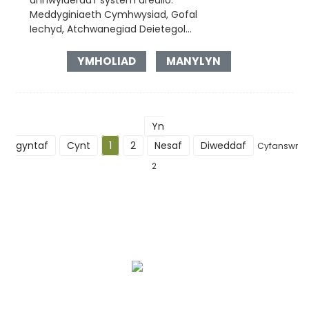
Meddyginiaeth Cymhwysiad, Gofal
Iechyd, Atchwanegiad Deietegol...
YMHOLIAD
MANYLYN
Yn
gyntaf
Cynt
1
2
Nesaf
Diweddaf
Cyfanswm
2
Ein Stori