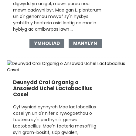
digwydd yn unigol, mewn parau neu
mewn cadwyni byr. Mae gan L. plantarum
un o'r genomau mwyaf sy'n hysbys
ymhlith y bacteria asid lactig ac mae'n
hyblyg ac amlbwrpas iawn ...
YMHOLIAD
MANYLYN
Deunydd Crai Organig o
Ansawdd Uchel Lactobacillus
Casei
Cyflwyniad cynnyrch Mae lactobacillus
casei yn un o'r nifer o rywogaethau o
facteria sy'n perthyn i'r genws
Lactobacillus. Mae'n facteria mesoffilig
sy'n gram-bositif, siâp gwialen,