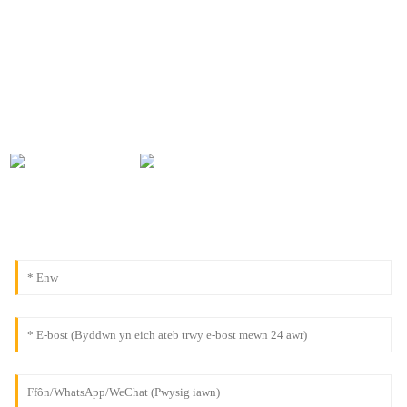
Ar gyfer ymholiadau am ein cynnyrch neu restr brisiau, gadewch
eich e-bost atom a byddwn mewn cysylltiad o fewn 24 awr.
0086-18091843361
gwybodaeth@aogubio.com