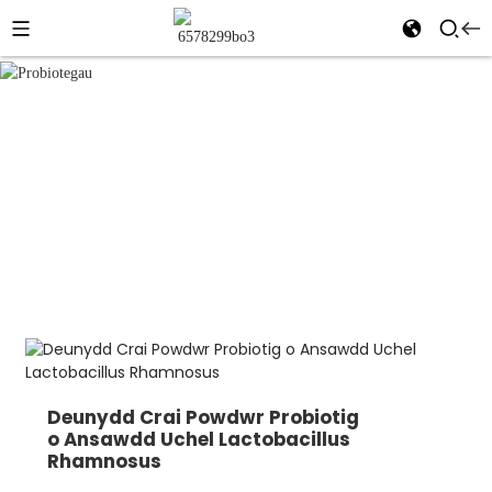
Probiotegau
Cartref
Cynhyrchion
Ychwanegion Bwyd
Probiotegau
Deunydd Crai Powdwr Probiotig
o Ansawdd Uchel Lactobacillus
Rhamnosus