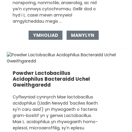
nonsporing, nonmotile, anaerobig, ac nid
yw'n cynnwys cytochromau. Gellir dod o
hyd i L. casei mewn amrywiol
amgylcheddau megis ...
YMHOLIAD
MANYLYN
Powdwr Lactobacillus
Acidophilus Bacteraidd Uchel
Gweithgaredd
Cyflwyniad cynnyrch Mae lactobacillus
acidophilus (Lladin Newydd 'bacilws llaeth
sy'n caru asid') yn rhywogaeth o facteria
gram-bositif yn y genws Lactobacillus.
Mae L. acidophilus yn rhywogaeth homo-
eplesol, microaeroffilig, sy'n eplesu