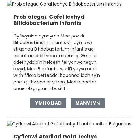
Probiotegau Gofal Iechyd
Bifidobacterium Infantis
Cyflwyniad cynnyrch Mae powdr
Bifidobacterium infantis yn cynnwys
straenau Bifidobacterium infantis ac
asiant amddiffynnol arbennig. Gellir ei
ddefnyddio'n helaeth fel ychwanegyn
bwyd. Mae B. infantis wedi'i ynysu oddi
wrth fflora berfeddol babanod iach sy'n
cael eu bwydo ar y fron. Mae'n bacter
anaerobig, gram-bositif...
YMHOLIAD
MANYLYN
Cyflenwi Atodiad Gofal Iechyd