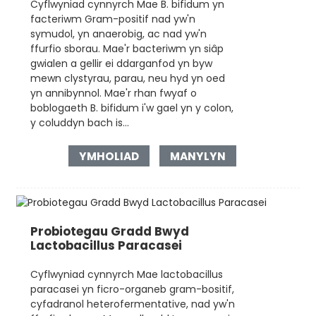
Cyflwyniad cynnyrch Mae B. bifidum yn
facteriwm Gram-positif nad yw'n
symudol, yn anaerobig, ac nad yw'n
ffurfio sborau. Mae'r bacteriwm yn siâp
gwialen a gellir ei ddarganfod yn byw
mewn clystyrau, parau, neu hyd yn oed
yn annibynnol. Mae'r rhan fwyaf o
boblogaeth B. bifidum i'w gael yn y colon,
y coluddyn bach is...
YMHOLIAD
MANYLYN
Probiotegau Gradd Bwyd
Lactobacillus Paracasei
Cyflwyniad cynnyrch Mae lactobacillus
paracasei yn ficro-organeb gram-bositif,
cyfadranol heterofermentative, nad yw'n