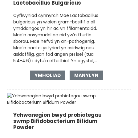
Lactobacillus Bulgaricus
Cyflwyniad cynnyrch Mae Lactobacillus
bulgaricus yn wialen gram-bositif a all
ymddangos yn hir ac yn ffilamentaidd.
Mae'n ansymudol ac nid yw'n ffurfio
sborau. Mae hefyd yn an-pathogenig.
Mae'n cael ei ystyried yn asidwrig neu
asidoffilig, gan fod angen pH isel (tua
5.4-4.6) i dyfu'n effeithiol. Yn ogystal,...
YMHOLIAD
MANYLYN
Ychwanegion bwyd probiotegau
swmp Bifidobacterium Bifidum
Powder