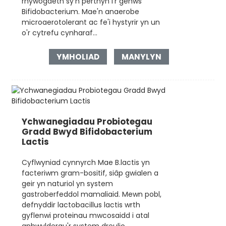
rhywogaeth sy'n perthyn i'r genws
Bifidobacterium. Mae'n anaerobe
microaerotolerant ac fe'i hystyrir yn un
o'r cytrefu cynharaf...
YMHOLIAD
MANYLYN
Ychwanegiadau Probiotegau
Gradd Bwyd Bifidobacterium
Lactis
Cyflwyniad cynnyrch Mae B.lactis yn
facteriwm gram-bositif, siâp gwialen a
geir yn naturiol yn system
gastroberfeddol mamaliaid. Mewn pobl,
defnyddir lactobacillus lactis wrth
gyflenwi proteinau mwcosaidd i atal
anhwylderau'r system dreulio.