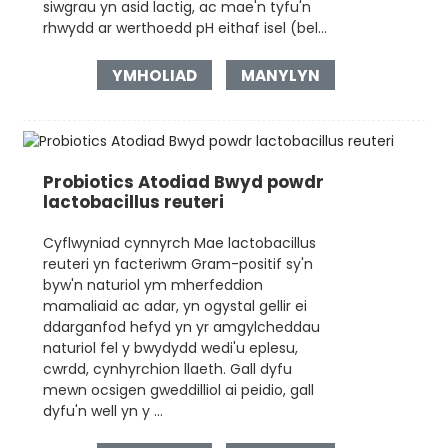
siwgrau yn asid lactig, ac mae'n tyfu'n
rhwydd ar werthoedd pH eithaf isel (bel...
YMHOLIAD
MANYLYN
Probiotics Atodiad Bwyd powdr
lactobacillus reuteri
Cyflwyniad cynnyrch Mae lactobacillus
reuteri yn facteriwm Gram-positif sy'n
byw'n naturiol ym mherfeddion
mamaliaid ac adar, yn ogystal gellir ei
ddarganfod hefyd yn yr amgylcheddau
naturiol fel y bwydydd wedi'u eplesu,
cwrdd, cynhyrchion llaeth. Gall dyfu
mewn ocsigen gweddilliol ai peidio, gall
dyfu'n well yn y ...