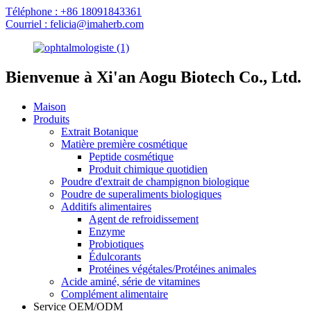
Téléphone : +86 18091843361
Courriel : felicia@imaherb.com
Bienvenue à Xi'an Aogu Biotech Co., Ltd.
Maison
Produits
Extrait Botanique
Matière première cosmétique
Peptide cosmétique
Produit chimique quotidien
Poudre d'extrait de champignon biologique
Poudre de superaliments biologiques
Additifs alimentaires
Agent de refroidissement
Enzyme
Probiotiques
Édulcorants
Protéines végétales/Protéines animales
Acide aminé, série de vitamines
Complément alimentaire
Service OEM/ODM