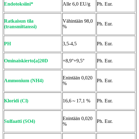
Endotoksiini*
Alle 6,0 EU/g
Ph. Eur.
Ratkaisun tila
Vähintään 98,0
Ph. Eur.
(transmittanssi)
%
PH
3,5-4,5
Ph. Eur.
Ominaiskierto[a]20D
+8,9°+9,5°
Ph. Eur.
Enintään 0,020
Ammonium (NH4)
Ph. Eur.
%
Kloridi (Cl)
16,6～17,1 %
Ph. Eur.
Enintään 0,020
Sulfaatti (SO4)
Ph. Eur.
%