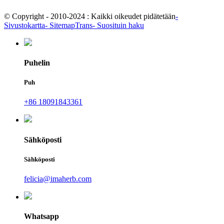
© Copyright - 2010-2024 : Kaikki oikeudet pidätetään
-
Sivustokartta
- SitemapTrans
- Suosituin haku
Puhelin
Puh
+86 18091843361
Sähköposti
Sähköposti
felicia@imaherb.com
Whatsapp