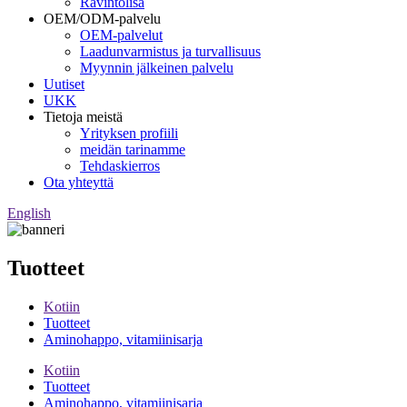
Ravintolisä
OEM/ODM-palvelu
OEM-palvelut
Laadunvarmistus ja turvallisuus
Myynnin jälkeinen palvelu
Uutiset
UKK
Tietoja meistä
Yrityksen profiili
meidän tarinamme
Tehdaskierros
Ota yhteyttä
English
Tuotteet
Kotiin
Tuotteet
Aminohappo, vitamiinisarja
Kotiin
Tuotteet
Aminohappo, vitamiinisarja