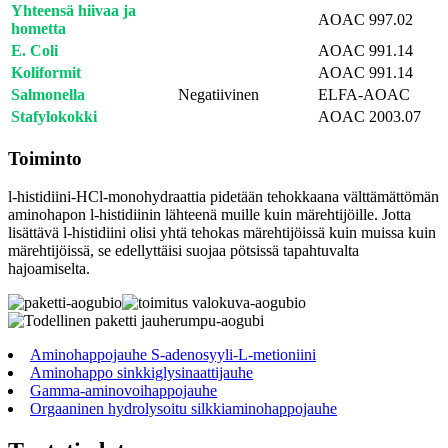
Yhteensä hiivaa ja
AOAC 997.02
hometta
E. Coli
AOAC 991.14
Koliformit
AOAC 991.14
Salmonella
Negatiivinen
ELFA-AOAC
Stafylokokki
AOAC 2003.07
Toiminto
l-histidiini-HCl-monohydraattia pidetään tehokkaana välttämättömän
aminohapon l-histidiinin lähteenä muille kuin märehtijöille. Jotta
lisättävä l-histidiini olisi yhtä tehokas märehtijöissä kuin muissa kuin
märehtijöissä, se edellyttäisi suojaa pötsissä tapahtuvalta
hajoamiselta.
Aminohappojauhe S-adenosyyli-L-metioniini
Aminohappo sinkkiglysinaattijauhe
Gamma-aminovoihappojauhe
Orgaaninen hydrolysoitu silkkiaminohappojauhe