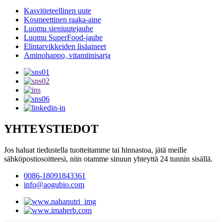
Kasvitieteellinen uute
Kosmeettinen raaka-aine
Luomu sieniuutejauhe
Luomu SuperFood-jauhe
Elintarvikkeiden lisäaineet
Aminohappo, vitamiinisarja
YHTEYSTIEDOT
Jos haluat tiedustella tuotteitamme tai hinnastoa, jätä meille
sähköpostiosoitteesi, niin otamme sinuun yhteyttä 24 tunnin sisällä.
0086-18091843361
info@aogubio.com