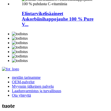
Elintarvikelisäaineet
Askorbiinihappojauhe 100 % Pure
V...
meidän tarinamme
OEM-palvelut
Myynnin jälkeinen palvelu
Laadunvarmistus ja turvallisuus
Ota yhteyttä
tuote