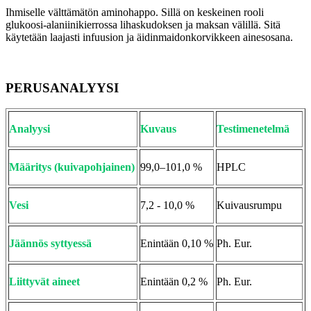
Ihmiselle välttämätön aminohappo. Sillä on keskeinen rooli
glukoosi-alaniinikierrossa lihaskudoksen ja maksan välillä. Sitä
käytetään laajasti infuusion ja äidinmaidonkorvikkeen ainesosana.
PERUSANALYYSI
Analyysi
Kuvaus
Testimenetelmä
Määritys (kuivapohjainen)
99,0–101,0 %
HPLC
Vesi
7,2 - 10,0 %
Kuivausrumpu
Jäännös syttyessä
Enintään 0,10 %
Ph. Eur.
Liittyvät aineet
Enintään 0,2 %
Ph. Eur.