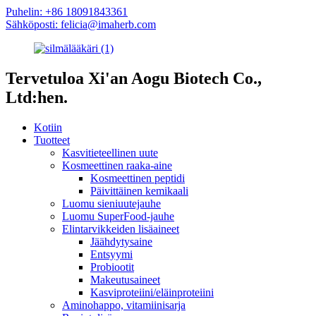
Puhelin: +86 18091843361
Sähköposti: felicia@imaherb.com
Tervetuloa Xi'an Aogu Biotech Co.,
Ltd:hen.
Kotiin
Tuotteet
Kasvitieteellinen uute
Kosmeettinen raaka-aine
Kosmeettinen peptidi
Päivittäinen kemikaali
Luomu sieniuutejauhe
Luomu SuperFood-jauhe
Elintarvikkeiden lisäaineet
Jäähdytysaine
Entsyymi
Probiootit
Makeutusaineet
Kasviproteiini/eläinproteiini
Aminohappo, vitamiinisarja