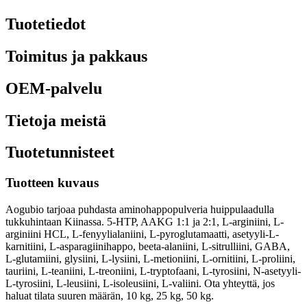
Tuotetiedot
Toimitus ja pakkaus
OEM-palvelu
Tietoja meistä
Tuotetunnisteet
Tuotteen kuvaus
Aogubio tarjoaa puhdasta aminohappopulveria huippulaadulla
tukkuhintaan Kiinassa. 5-HTP, AAKG 1:1 ja 2:1, L-arginiini, L-
arginiini HCL, L-fenyylialaniini, L-pyroglutamaatti, asetyyli-L-
karnitiini, L-asparagiinihappo, beeta-alaniini, L-sitrulliini, GABA,
L-glutamiini, glysiini, L-lysiini, L-metioniini, L-ornitiini, L-proliini,
tauriini, L-teaniini, L-treoniini, L-tryptofaani, L-tyrosiini, N-asetyyli-
L-tyrosiini, L-leusiini, L-isoleusiini, L-valiini. Ota yhteyttä, jos
haluat tilata suuren määrän, 10 kg, 25 kg, 50 kg.