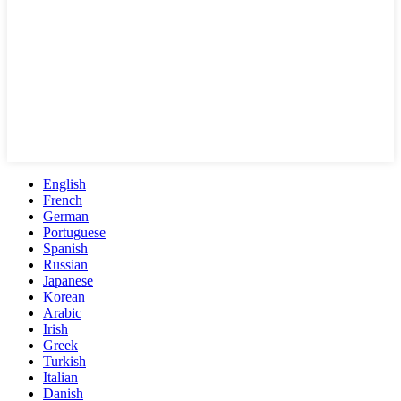
English
French
German
Portuguese
Spanish
Russian
Japanese
Korean
Arabic
Irish
Greek
Turkish
Italian
Danish