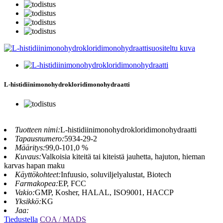
L-histidiinimonohydrokloridimonohydraatti
Tuotteen nimi:
L-histidiinimonohydrokloridimonohydraatti
Tapausnumero:
5934-29-2
Määritys:
99,0-101,0 %
Kuvaus:
Valkoisia kiteitä tai kiteistä jauhetta, hajuton, hieman
karvas hapan maku
Käyttökohteet:
Infuusio, soluviljelyalustat, Biotech
Farmakopea:
EP, FCC
Vakio:
GMP, Kosher, HALAL, ISO9001, HACCP
Yksikkö:
KG
Jaa:
Tiedustella
COA / MADS