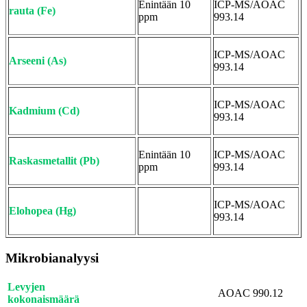
Enintään 10
ICP-MS/AOAC
rauta (Fe)
ppm
993.14
ICP-MS/AOAC
Arseeni (As)
993.14
ICP-MS/AOAC
Kadmium (Cd)
993.14
Enintään 10
ICP-MS/AOAC
Raskasmetallit (Pb)
ppm
993.14
ICP-MS/AOAC
Elohopea (Hg)
993.14
Mikrobianalyysi
Levyjen
AOAC 990.12
kokonaismäärä