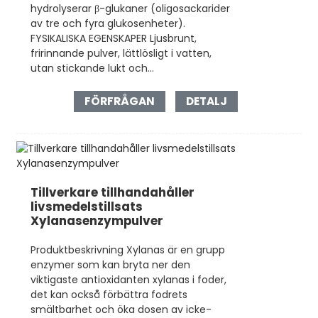
hydrolyserar β-glukaner (oligosackarider
av tre och fyra glukosenheter).
FYSIKALISKA EGENSKAPER Ljusbrunt,
fririnnande pulver, lättlösligt i vatten,
utan stickande lukt och...
FÖRFRÅGAN
DETALJ
Tillverkare tillhandahåller
livsmedelstillsats
Xylanasenzympulver
Produktbeskrivning Xylanas är en grupp
enzymer som kan bryta ner den
viktigaste antioxidanten xylanas i foder,
det kan också förbättra fodrets
smältbarhet och öka dosen av icke-