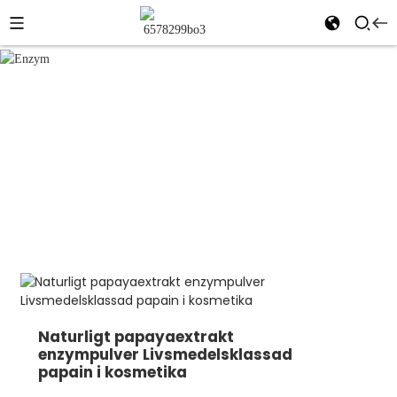
Enzym
Hem
Produkter
Livsmedelstillsatser
Enzym
Naturligt papayaextrakt
enzympulver Livsmedelsklassad
papain i kosmetika