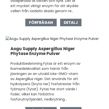
väteperoxid till vatten och syre. Det är
ett mycket viktigt enzym för att skydda
cellen från oxidativ skada genom re...
FÖRFRÅGAN
DETALJ
Aogu Supply Aspergillus Niger
Phytase Enzyme Pulver
Produktbeskrivning Fytas är ett enzym av
livsmedelskvalitet som härrör från
jäsningen av en utvald icke-GMO-stam
av Aspergillus niger. Det används för att
hydrolysera (bryta ner) fosfatrester från
fytinsyra (fytat). Fytas har stort värde i
foder, vilket kan förbättra
fosforutnyttjandet, nedbrytning...