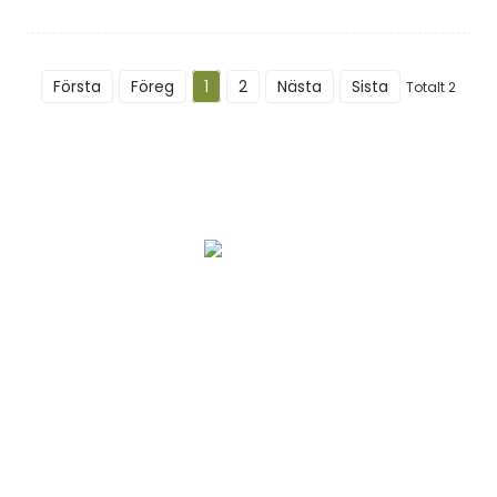
Första
Föreg
1
2
Nästa
Sista
Totalt 2
Vår Berättelse
OEM-Tjänster
Service Efter Försäljning
Kvalitetssäkring Och Säkerhet
Kontakta Oss
PRODUKT