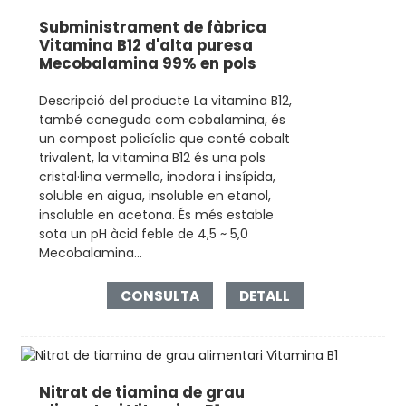
Subministrament de fàbrica
Vitamina B12 d'alta puresa
Mecobalamina 99% en pols
Descripció del producte La vitamina B12,
també coneguda com cobalamina, és
un compost policíclic que conté cobalt
trivalent, la vitamina B12 és una pols
cristal·lina vermella, inodora i insípida,
soluble en aigua, insoluble en etanol,
insoluble en acetona. És més estable
sota un pH àcid feble de 4,5 ~ 5,0
Mecobalamina...
CONSULTA
DETALL
Nitrat de tiamina de grau