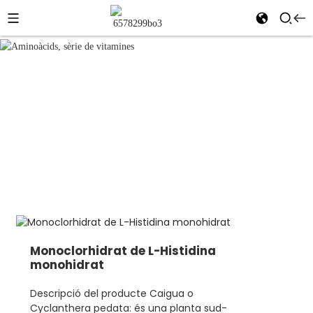
Aminoàcids, sèrie
a casa
Productes
de vitamines
Aminoàcids, sèrie de vitamines
Monoclorhidrat de L-Histidina
monohidrat
Descripció del producte Caigua o
Cyclanthera pedata: és una planta sud-