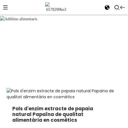
Additius
a casa
Productes
alimentaris
Additius alimentaris
Pols d'enzim extracte de papaia
natural Papaïna de qualitat
alimentària en cosmètics