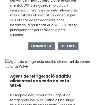
derivat del mentol, però a diferència del
mentol, WS-3 és gairebé no volàtil i
sense sabor. WS-3 és un dels refrigerants
més utilitzats al mercat. És conegut pel
seu efecte de refredament net i
instantani. S'ha trobat que WS-3 s'utilitza
principalment per refredar la part
superior ...
CONSULTA
DETALL
Agent de refrigeració additiu
alimentari de venda calenta
WS-5
Descripció dels productes L'agent de
refrigeració WS-5 és l'últim d'una llarga
línia d'agents de refrigeració. Cadascun