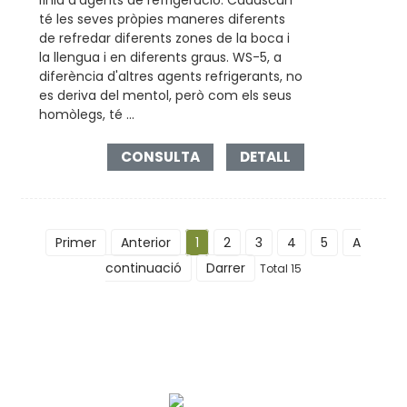
té les seves pròpies maneres diferents
de refredar diferents zones de la boca i
la llengua i en diferents graus. WS-5, a
diferència d'altres agents refrigerants, no
es deriva del mentol, però com els seus
homòlegs, té ...
CONSULTA
DETALL
Primer
Anterior
1
2
3
4
5
A
continuació
Darrer
Total 15