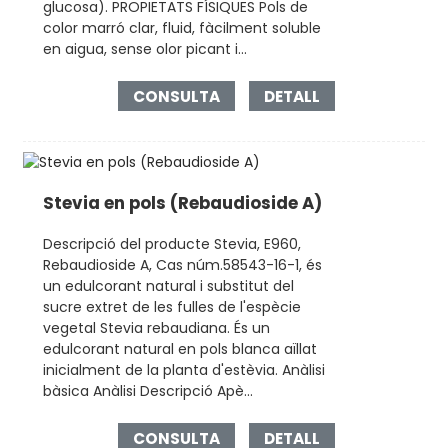
glucosa). PROPIETATS FÍSIQUES Pols de
color marró clar, fluid, fàcilment soluble
en aigua, sense olor picant i...
CONSULTA
DETALL
Stevia en pols (Rebaudioside A)
Descripció del producte Stevia, E960,
Rebaudioside A, Cas núm.58543-16-1, és
un edulcorant natural i substitut del
sucre extret de les fulles de l'espècie
vegetal Stevia rebaudiana. És un
edulcorant natural en pols blanca aïllat
inicialment de la planta d'estèvia. Anàlisi
bàsica Anàlisi Descripció Apè...
CONSULTA
DETALL